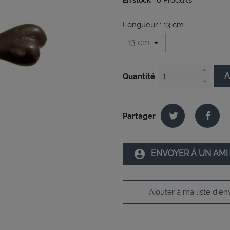
:
6
Produits
En stock
Longueur : 13 cm
A
Quantité
Partager
account_circle
ENVOYER À UN AMI