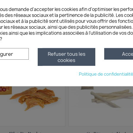
ous demande d'accepter les cookies afin d'optimiser les perfo
és des réseaux sociaux et la pertinence de la publicité. Les cooki
ciaux et à la publicité sont utilisés pour vous offrir des foncti
Vous aimerez aussi
r les réseaux sociaux, ainsi que des publicités personnalisée
ies ainsi que les implications associées à l'utilisation de vos 
?
igurer
Refuser tous les
Acce
cookies
Politique de confidentialit
Aperçu rapide
Aperçu rapide