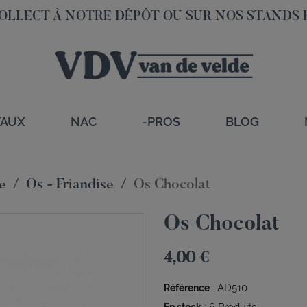
OLLECT À NOTRE DÉPÔT OU SUR NOS STANDS 
VAUX
NAC
-PROS
BLOG
se
Os - Friandise
Os Chocolat
Os Chocolat
4,00 €
:
AD510
Référence