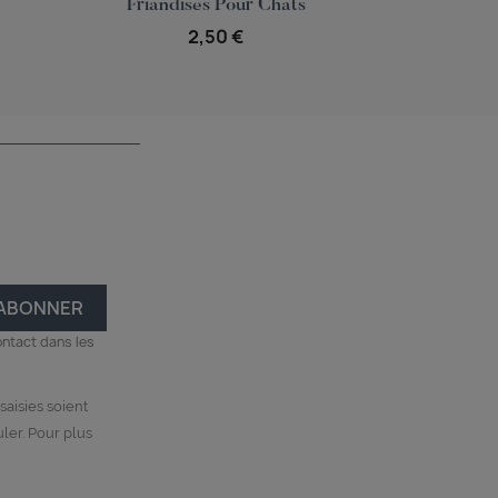


Friandises Pour Chats
Peau De
2,50 €
ontact dans les
saisies soient
ler. Pour plus