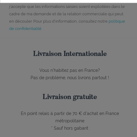
j'accepte que les informations saisies soient exploitées dans le
cadre de ma demande et de la relation commerciale qui peut
en découler. Pour plus d'information, consultez notre
politique
de confidentialité
Livraison Internationale
Vous n'habitez pas en France?
Pas de problème, nous livrons partout !
Livraison gratuite
En point relais à partir de 70 € d'achat en France
métropolitaine
* Sauf hors gabarit