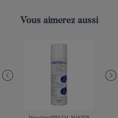
Vous aimerez aussi
Aperçu rapide

Dématting SPECIAL MASTER