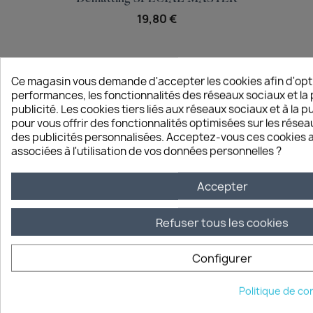
19,80 €
Ce magasin vous demande d'accepter les cookies afin d'opti
performances, les fonctionnalités des réseaux sociaux et la 
publicité. Les cookies tiers liés aux réseaux sociaux et à la pu
pour vous offrir des fonctionnalités optimisées sur les résea
des publicités personnalisées. Acceptez-vous ces cookies ai
associées à l'utilisation de vos données personnelles ?
PROFITEZ DE NOS OFFRES SPÉCIALES
Recevez notre
newsletter
Accepter
Refuser tous les cookies
Configurer
Vous pouvez vous désinscrire à tout moment. Vous trouverez pour
cela nos informations de contact dans les conditions d'utilisation
du site.
Politique de con
En cochant cette case et en soumettant ce formulaire,