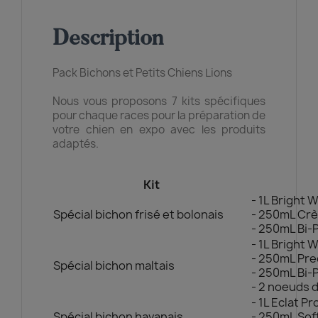
Description
Pack Bichons et Petits Chiens Lions
Nous vous proposons 7 kits spécifiques
pour chaque races pour la préparation de
votre chien en expo avec les produits
adaptés.
Kit
- 1L Bright 
Spécial bichon frisé et bolonais
- 250mL Crè
- 250mL Bi-
- 1L Bright 
- 250mL Pr
Spécial bichon maltais
- 250mL Bi-
- 2 noeuds 
- 1L Eclat 
Spécial bichon havanais
- 250mL Sof