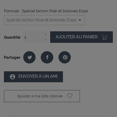
Formule : Spécial bichon frisé et bolonais Expo
AJOUTER AU PANIER
Quantité
Partager
account_circle
ENVOYER À UN AMI