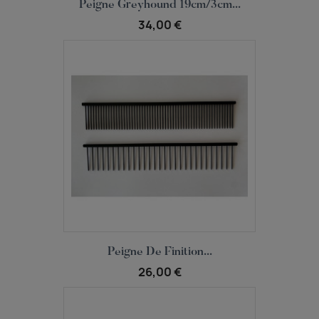
Aperçu rapide

Peigne Greyhound 19cm/3cm...
34,00 €
Aperçu rapide

Peigne De Finition...
26,00 €