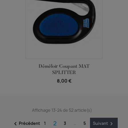
Aperçu rapide

Démêloir Coupant MAT
SPLITTER
8,00 €
Affichage 13-24 de 52 article(s)
2


Précédent
1
3
…
5
Suivant