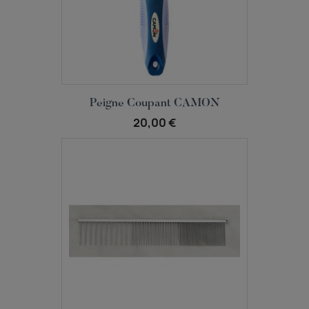
Aperçu rapide

Peigne Coupant CAMON
20,00 €