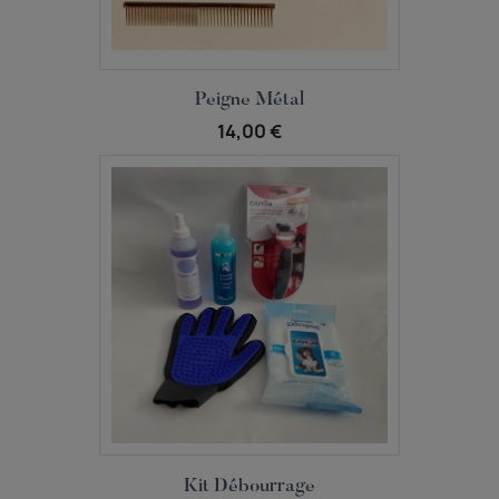
Aperçu rapide

Peigne Métal
14,00 €
Aperçu rapide

Kit Débourrage