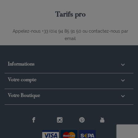
Tarifs pro
Appelez-nous +33 (0)4 94 85 91 50 ou contactez-nous par
email

Informations

Votre compte
keyboard_arrow_down
Votre Boutique