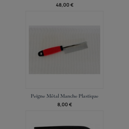
48,00 €
Aperçu rapide

Peigne Métal Manche Plastique
8,00 €